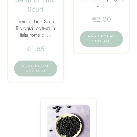
di …
Scuri
€
2.00
Semi di Lino Scuri
Biologici: coltivati in
Italia fonte di …
AGGIUNGI AL
CARRELLO
€
1.65
AGGIUNGI AL
CARRELLO