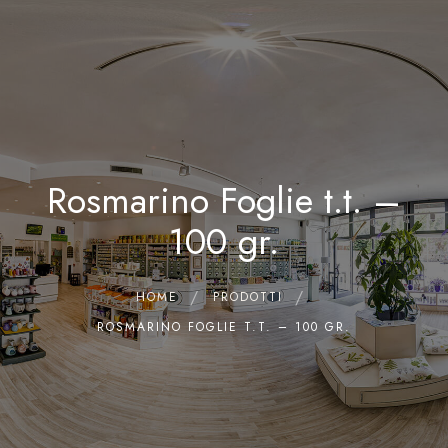
0
Home
Chi siamo
Il Laboratorio
Rosmarino Foglie t.t. –
Shop
Olii Essenziali
100 gr.
Contatti
HOME
PRODOTTI
ROSMARINO FOGLIE T.T. – 100 GR.