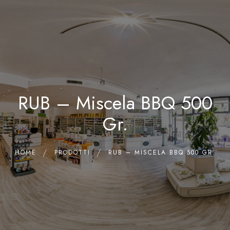
0
Home
Chi siamo
Il Laboratorio
RUB – Miscela BBQ 500
Shop
Olii Essenziali
Gr.
Contatti
HOME
PRODOTTI
RUB – MISCELA BBQ 500 GR.