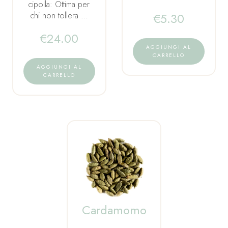
cipolla: Ottima per
€
5.30
chi non tollera …
€
24.00
AGGIUNGI AL
CARRELLO
AGGIUNGI AL
CARRELLO
Cardamomo