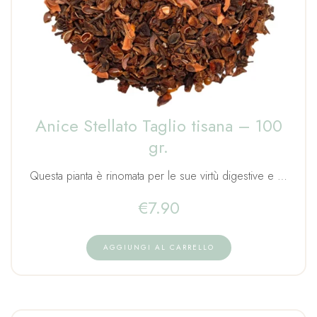
Anice Stellato Taglio tisana – 100
gr.
Questa pianta è rinomata per le sue virtù digestive e …
€
7.90
AGGIUNGI AL CARRELLO