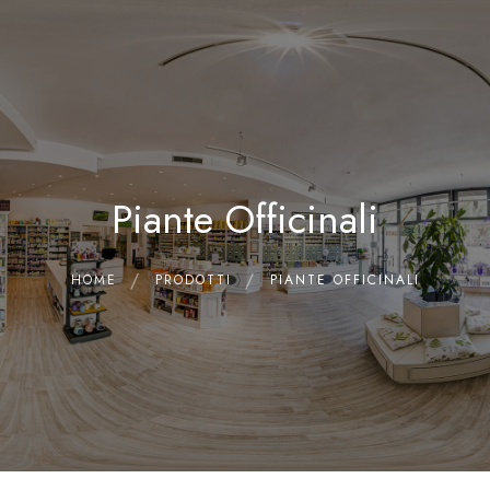
0
Home
Chi siamo
Il Laboratorio
Piante Officinali
Shop
Olii Essenziali
Contatti
HOME
PRODOTTI
PIANTE OFFICINALI