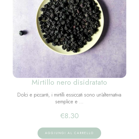
Mirtillo nero disidratato
Dolci e piccanti, i mirtilli essiccati sono un’alternativa
semplice e …
€
8.30
AGGIUNGI AL CARRELLO