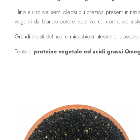
Il lino è uno dei semi oleosi più preziosi presenti in nat
vegetali dal blando potere lassativo, utili contro della stips
Grandi alleati del nostro microbiota intestinale, possono 
Fonte di
proteine vegetale ed acidi grassi Om