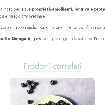
ura: noto per le sue
proprietà emollienti, lenitive e prote
i e l’irregolarità intestinale.
essere utilizzati anche per tempi prolungati senza effetti indesi
ega 3 e Omega 6
, questi semi proteggono la salute dell’inte
Prodotti correlati