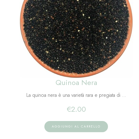
Quinoa Nera
La quinoa nera è una varietà rara e pregiata di …
€
2.00
AGGIUNGI AL CARRELLO