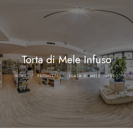
0
Home
Chi siamo
Il Laboratorio
Torta di Mele Infuso
Shop
Olii Essenziali
Contatti
HOME
PRODOTTI
TORTA DI MELE INFUSO