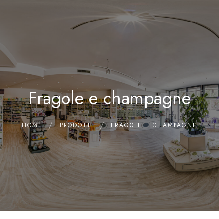
0
Home
Chi siamo
Il Laboratorio
Fragole e champagne
Shop
Olii Essenziali
Contatti
HOME
PRODOTTI
FRAGOLE E CHAMPAGNE