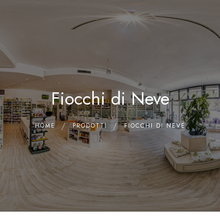
0
Home
Chi siamo
Il Laboratorio
Fiocchi di Neve
Shop
Olii Essenziali
Contatti
HOME
PRODOTTI
FIOCCHI DI NEVE