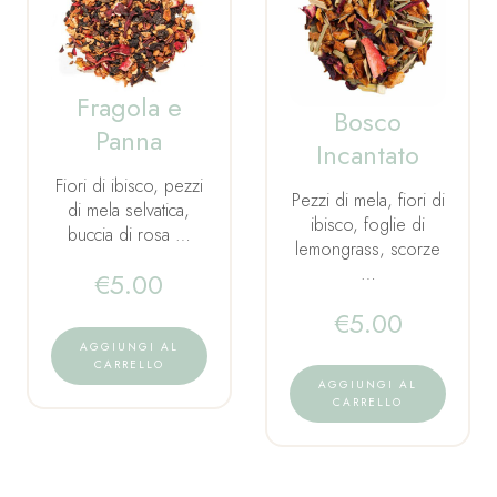
Fragola e
Bosco
Panna
Incantato
Fiori di ibisco, pezzi
Pezzi di mela, fiori di
di mela selvatica,
ibisco, foglie di
buccia di rosa …
lemongrass, scorze
…
€
5.00
€
5.00
AGGIUNGI AL
CARRELLO
AGGIUNGI AL
CARRELLO