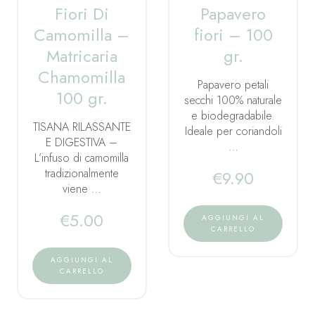
Fiori Di
Papavero
Camomilla –
fiori – 100
Matricaria
gr.
Chamomilla
Papavero petali
100 gr.
secchi 100% naturale
e biodegradabile.
TISANA RILASSANTE
Ideale per coriandoli
E DIGESTIVA –
…
L’infuso di camomilla
tradizionalmente
€
9.90
viene …
€
5.00
AGGIUNGI AL
CARRELLO
AGGIUNGI AL
CARRELLO