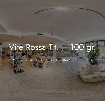
0
Home
Chi siamo
Il Laboratorio
Vite Rossa T.t. – 100 gr.
Shop
Olii Essenziali
Contatti
HOME
PRODOTTI
VITE ROSSA T.T. – 100 GR.