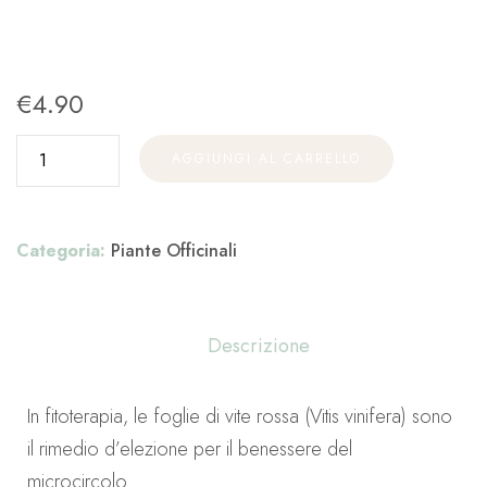
€
4.90
AGGIUNGI AL CARRELLO
Categoria:
Piante Officinali
Descrizione
In fitoterapia, le foglie di vite rossa (Vitis vinifera) sono
il rimedio d’elezione per il benessere del
microcircolo.