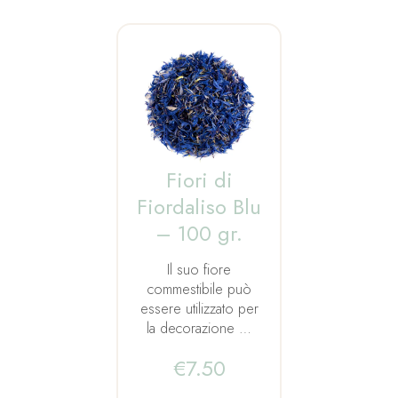
Fiori di
Fiordaliso Blu
– 100 gr.
Il suo fiore
commestibile può
essere utilizzato per
la decorazione …
€
7.50