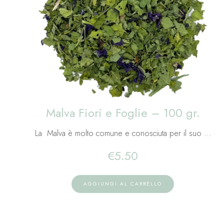
Malva Fiori e Foglie – 100 gr.
La Malva è molto comune e conosciuta per il suo …
€
5.50
AGGIUNGI AL CARRELLO