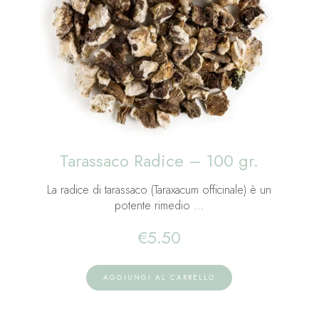
Tarassaco Radice – 100 gr.
La radice di tarassaco (Taraxacum officinale) è un
potente rimedio …
€
5.50
AGGIUNGI AL CARRELLO