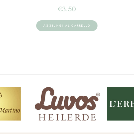
€
3.50
AGGIUNGI AL CARRELLO