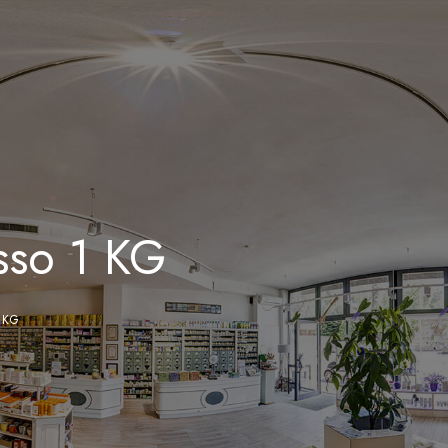
0
sso 1 KG
 KG