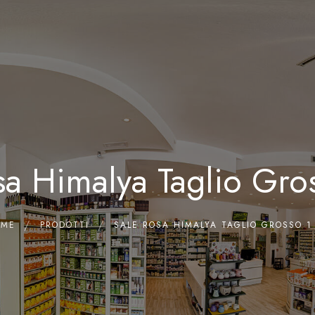
Home
Chi siamo
Il Laboratorio
Shop
Olii Essenziali
sa Himalya Taglio Gro
Contatti
OME
PRODOTTI
SALE ROSA HIMALYA TAGLIO GROSSO 1