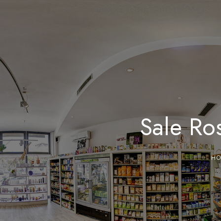
Sale Ro
H