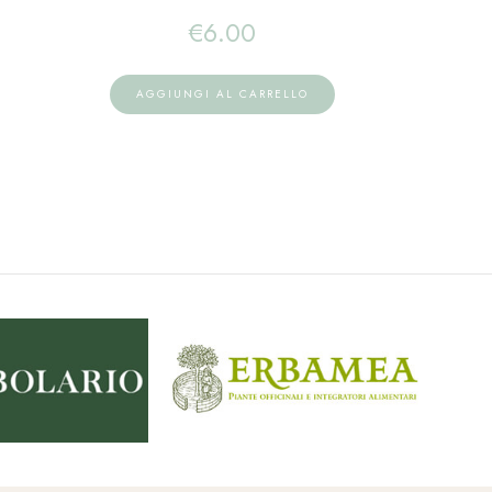
€
6.00
AGGIUNGI AL CARRELLO