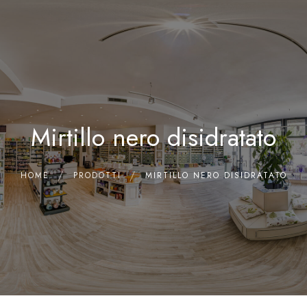
0
Home
Chi siamo
Il Laboratorio
Mirtillo nero disidratato
Shop
Olii Essenziali
Contatti
HOME
PRODOTTI
MIRTILLO NERO DISIDRATATO