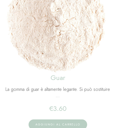
Guar
La gomma di guar è altamente legante. Si può sostituire
…
€
3.60
AGGIUNGI AL CARRELLO