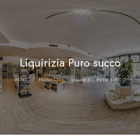
0
Home
Chi siamo
Il Laboratorio
Liquirizia Puro succo
Shop
Olii Essenziali
Contatti
HOME
PRODOTTI
LIQUIRIZIA PURO SUCCO