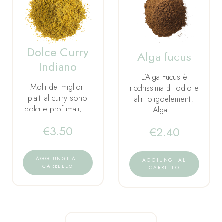
Dolce Curry
Alga fucus
Indiano
L’Alga Fucus è
Molti dei migliori
ricchissima di iodio e
piatti al curry sono
altri oligoelementi.
dolci e profumati, …
Alga …
€
3.50
€
2.40
AGGIUNGI AL
AGGIUNGI AL
CARRELLO
CARRELLO