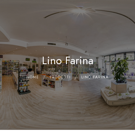
0
Home
Chi siamo
Il Laboratorio
Lino Farina
Shop
Olii Essenziali
Contatti
HOME
PRODOTTI
LINO FARINA