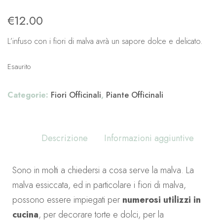
€
12.00
L’infuso con i fiori di malva avrà un sapore dolce e delicato.
Esaurito
Categorie:
Fiori Officinali
,
Piante Officinali
Descrizione
Informazioni aggiuntive
Sono in molti a chiedersi a cosa serve la malva. La
malva essiccata, ed in particolare i fiori di malva,
possono essere impiegati per
numerosi utilizzi in
cucina
, per decorare torte e dolci, per la