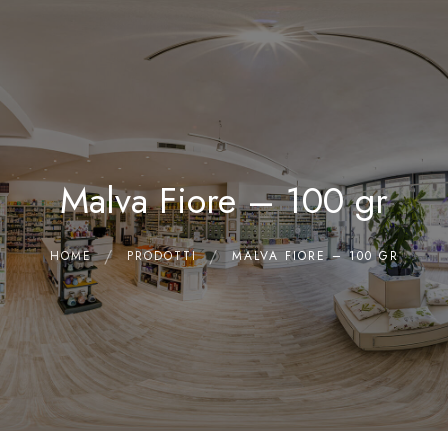
0
Home
Chi siamo
Il Laboratorio
Malva Fiore – 100 gr
Shop
Olii Essenziali
Contatti
HOME
PRODOTTI
MALVA FIORE – 100 GR