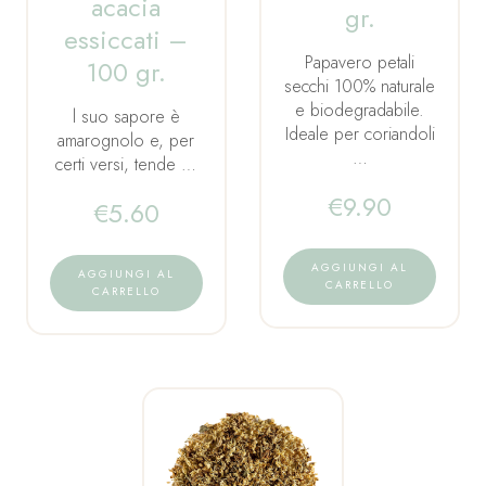
acacia
gr.
essiccati –
Papavero petali
100 gr.
secchi 100% naturale
e biodegradabile.
l suo sapore è
Ideale per coriandoli
amarognolo e, per
…
certi versi, tende …
€
9.90
€
5.60
AGGIUNGI AL
AGGIUNGI AL
CARRELLO
CARRELLO