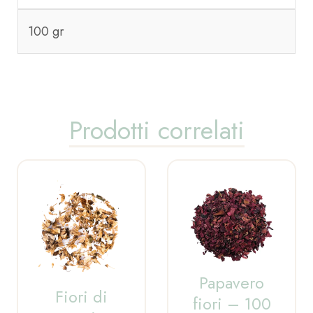
100 gr
Prodotti correlati
Papavero
Fiori di
fiori – 100