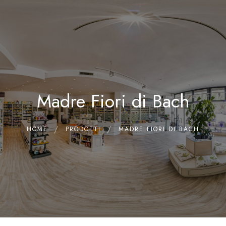
0
Home
Chi siamo
Il Laboratorio
Madre Fiori di Bach
Shop
Olii Essenziali
Contatti
HOME
PRODOTTI
MADRE FIORI DI BACH