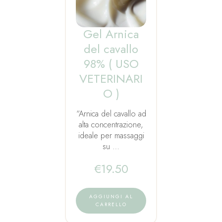
Gel Arnica
del cavallo
98% ( USO
VETERINARI
O )
“Arnica del cavallo ad
alta concentrazione,
ideale per massaggi
su …
€
19.50
AGGIUNGI AL
CARRELLO