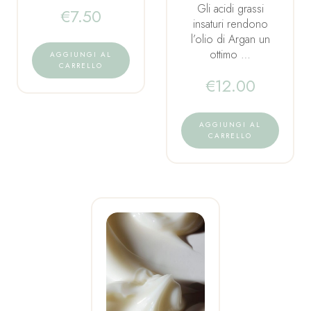
Gli acidi grassi
€
7.50
insaturi rendono
l’olio di Argan un
ottimo …
AGGIUNGI AL
CARRELLO
€
12.00
AGGIUNGI AL
CARRELLO