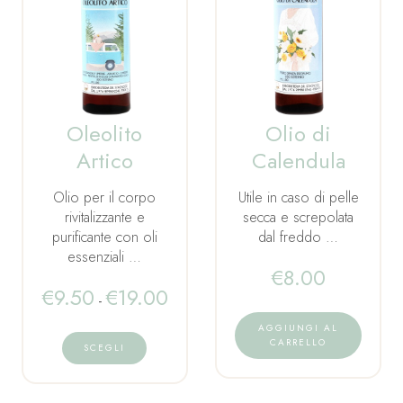
Oleolito
Olio di
Artico
Calendula
Olio per il corpo
Utile in caso di pelle
rivitalizzante e
secca e screpolata
purificante con oli
dal freddo …
essenziali …
€
8.00
€
9.50
€
19.00
-
AGGIUNGI AL
CARRELLO
SCEGLI