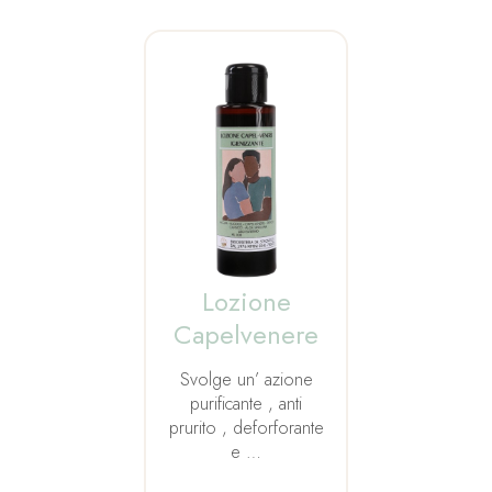
Lozione
Capelvenere
Svolge un’ azione
purificante , anti
prurito , deforforante
e …