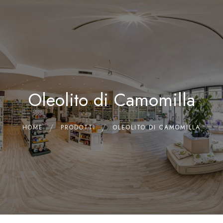
0
Home
Chi siamo
Il Laboratorio
Oleolito di Camomilla
Shop
Olii Essenziali
Contatti
HOME
PRODOTTI
OLEOLITO DI CAMOMILLA