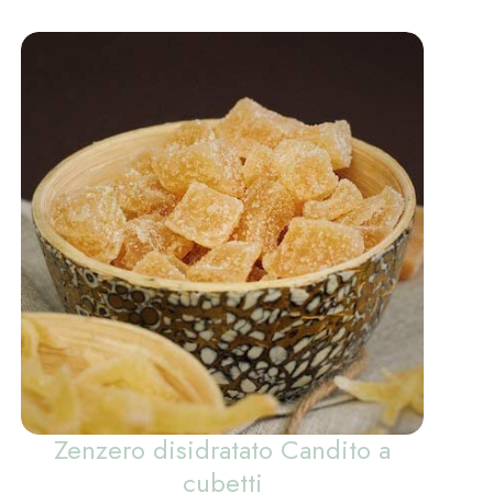
Zenzero disidratato Candito a
cubetti