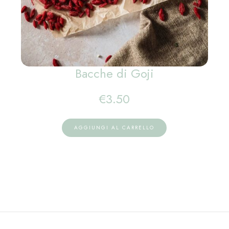
Bacche di Goji
€
3.50
AGGIUNGI AL CARRELLO