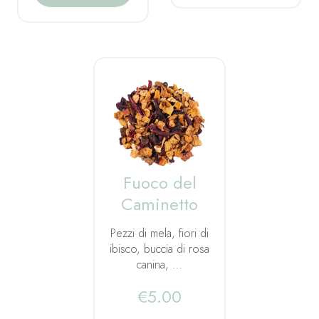
Fuoco del
Caminetto
Pezzi di mela, fiori di
ibisco, buccia di rosa
canina, …
€
5.00