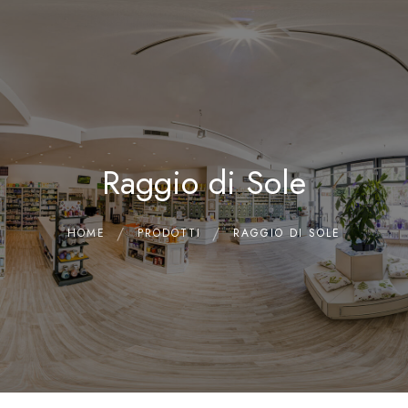
0
Home
Chi siamo
Il Laboratorio
Raggio di Sole
Shop
Olii Essenziali
Contatti
HOME
PRODOTTI
RAGGIO DI SOLE