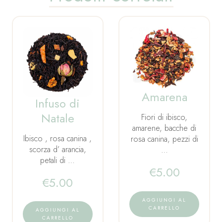
Amarena
Infuso di
Natale
Fiori di ibisco,
amarene, bacche di
Ibisco , rosa canina ,
rosa canina, pezzi di
scorza d’ arancia,
…
petali di …
€
5.00
€
5.00
AGGIUNGI AL
CARRELLO
AGGIUNGI AL
CARRELLO