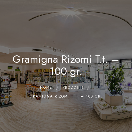
0
Home
Chi siamo
Il Laboratorio
Gramigna Rizomi T.t. –
Shop
Olii Essenziali
100 gr.
Contatti
HOME
PRODOTTI
GRAMIGNA RIZOMI T.T. – 100 GR.