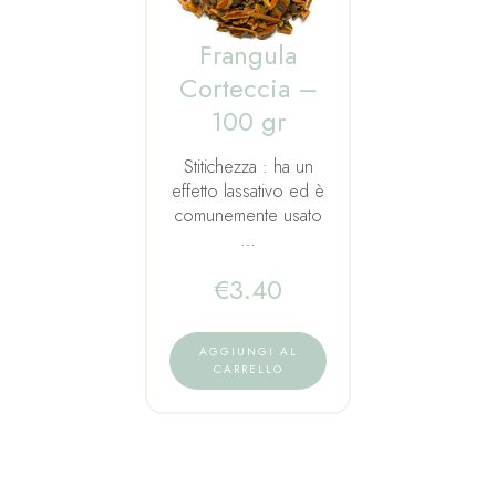
Frangula
Corteccia –
100 gr
Stitichezza : ha un
effetto lassativo ed è
comunemente usato
…
€
3.40
AGGIUNGI AL
CARRELLO