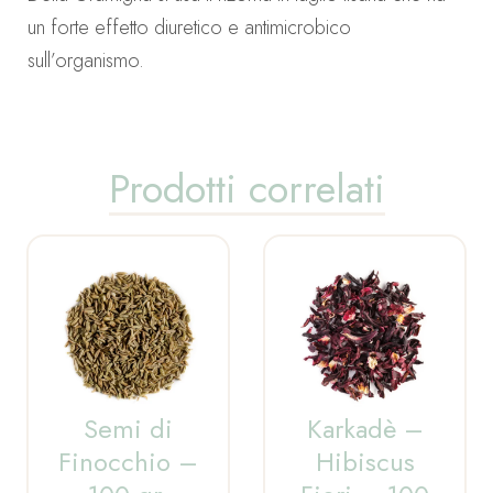
un forte effetto diuretico e antimicrobico
sull’organismo.
Prodotti correlati
Semi di
Karkadè –
Finocchio –
Hibiscus