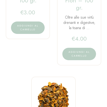
100 gr.
Fiori – 100
gr.
€
3.00
Oltre alle sue virtù
drenanti e digestive,
AGGIUNGI AL
la tisana di …
CARRELLO
€
4.00
AGGIUNGI AL
CARRELLO