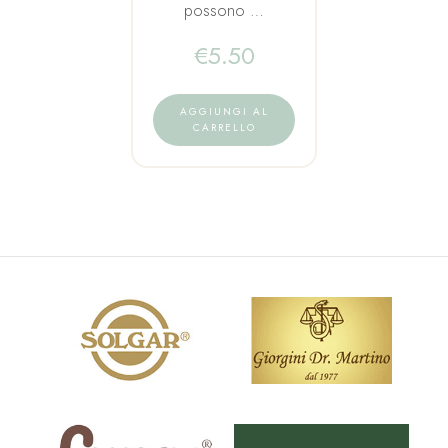
possono …
€
5.50
AGGIUNGI AL
CARRELLO