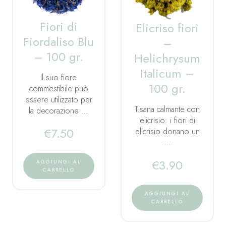
Fiori di
Elicriso fiori
Fiordaliso Blu
–
– 100 gr.
Helichrysum
Italicum –
Il suo fiore
100 gr.
commestibile può
essere utilizzato per
Tisana calmante con
la decorazione …
elicrisio: i fiori di
€
7.50
elicrisio donano un
…
€
3.90
AGGIUNGI AL
CARRELLO
AGGIUNGI AL
CARRELLO