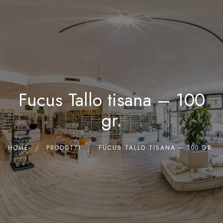
0
Home
Chi siamo
Il Laboratorio
Fucus Tallo tisana – 100
Shop
Olii Essenziali
gr.
Contatti
HOME
PRODOTTI
FUCUS TALLO TISANA – 100 GR.