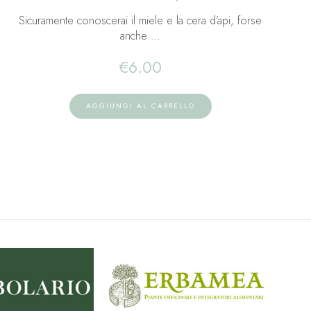
Sicuramente conoscerai il miele e la cera d’api, forse
anche …
€
6.00
AGGIUNGI AL CARRELLO