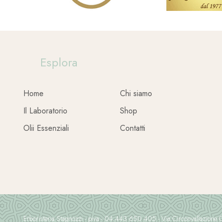
Esplora
Home
Chi siamo
Il Laboratorio
Shop
Olii Essenziali
Contatti
Erboristeria Stagnozzi - piva - 04 443 650 405 - Via Circonvallazion