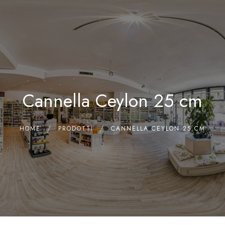
0
Home
Chi siamo
Il Laboratorio
Cannella Ceylon 25 cm
Shop
Olii Essenziali
Contatti
HOME
PRODOTTI
CANNELLA CEYLON 25 CM