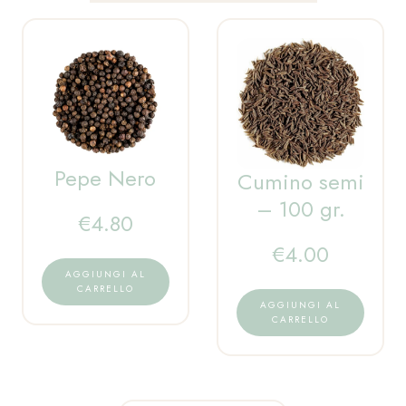
Pepe Nero
Cumino semi
– 100 gr.
€
4.80
€
4.00
AGGIUNGI AL
CARRELLO
AGGIUNGI AL
CARRELLO