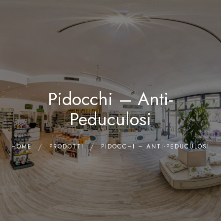
0
Home
Chi siamo
Il Laboratorio
Pidocchi – Anti-
Shop
Olii Essenziali
Peduculosi
Contatti
HOME
PRODOTTI
PIDOCCHI – ANTI-PEDUCULOSI