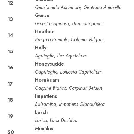
12
Genzianella Autunnale, Gentiana Amarella
Gorse
13
Ginestra Spinosa, Ulex Europaeus
Heather
14
Brugo o Brentolo, Calluna Vulgaris
Holly
15
Agrifoglio, Ilex Aquifolium
Honeysuckle
16
Caprifoglio, Lonicera Caprifolium
Hornbeam
17
Carpine Bianco, Carpinus Betulus
Impatiens
18
Balsamina, Impatiens Giandulifera
Larch
19
Larice, Larix Decidua
Mimulus
20