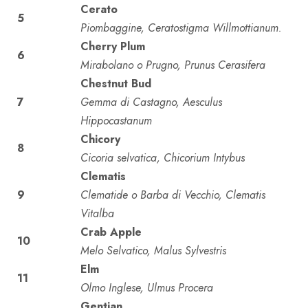
Cerato
5
Piombaggine, Ceratostigma Willmottianum.
Cherry Plum
6
Mirabolano o Prugno, Prunus Cerasifera
Chestnut Bud
7
Gemma di Castagno, Aesculus
Hippocastanum
Chicory
8
Cicoria selvatica, Chicorium Intybus
Clematis
9
Clematide o Barba di Vecchio, Clematis
Vitalba
Crab Apple
10
Melo Selvatico, Malus Sylvestris
Elm
11
Olmo Inglese, Ulmus Procera
Gentian