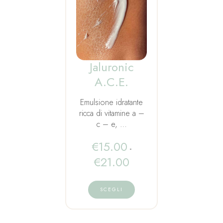
Jaluronic
A.C.E.
Emulsione idratante
ricca di vitamine a –
c – e, …
€
15.00
-
€
21.00
SCEGLI