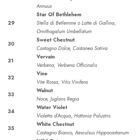
Annuus
Star Of Bethlehem
29
Stella di Betlemme o Latte di Gallina,
Ornithogalum Umbellatum
Sweet Chestnut
30
Castagno Dolce, Castanea Sativa
Vervain
31
Verbena, Verbena Officinalis
Vine
32
Vite Rossa, Vitis Vinifera
Walnut
33
Noce, Juglans Regia
Water Violet
34
Violetta d’Acqua, Hottonia Palustris
White Chestnut
35
Castagno Bianco, Aesculsus Hippocastanum