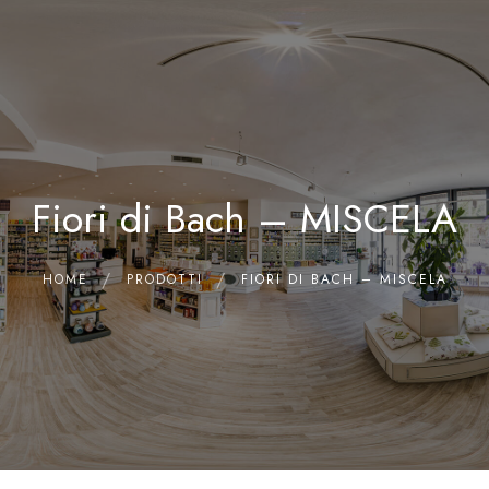
0
Home
Chi siamo
Il Laboratorio
Fiori di Bach – MISCELA
Shop
Olii Essenziali
Contatti
HOME
PRODOTTI
FIORI DI BACH – MISCELA