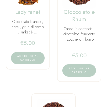
Lady tanet
Cioccolato e
Rhum
Cioccolato bianco ,
pera , grue di cacao
Cacao in corteccia ,
, karkadè …
cioccolato fondente
, zucchero , burro
€
5.00
…
€
5.00
AGGIUNGI AL
CARRELLO
AGGIUNGI AL
CARRELLO