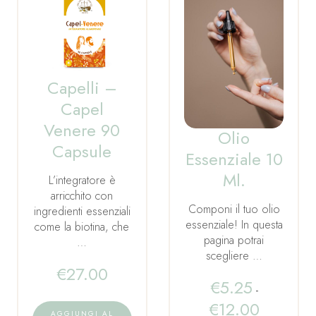
Capelli –
Capel
Venere 90
Olio
Capsule
Essenziale 10
Ml.
L’integratore è
arricchito con
Componi il tuo olio
ingredienti essenziali
essenziale! In questa
come la biotina, che
pagina potrai
…
scegliere …
€
27.00
€
5.25
-
€
12.00
AGGIUNGI AL