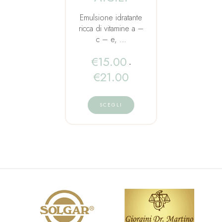
Emulsione idratante
ricca di vitamine a –
c – e, …
€
15.00
-
€
21.00
SCEGLI