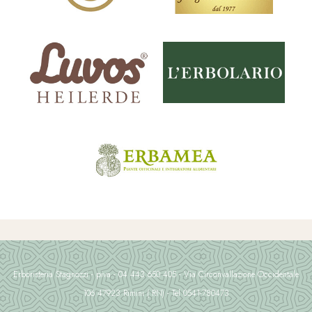
Erboristeria Stagnozzi - piva - 04 443 650 405 - Via Circonvallazione Occidentale
106 47923 Rimini ( RN) - Tel 0541-780473