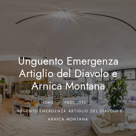
0
Home
Chi siamo
Il Laboratorio
Unguento Emergenza
Shop
Olii Essenziali
Artiglio del Diavolo e
Contatti
Arnica Montana
HOME
PRODOTTI
UNGUENTO EMERGENZA ARTIGLIO DEL DIAVOLO E
ARNICA MONTANA