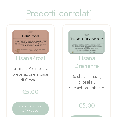
Prodotti correlati
TisanaProst
Tisana
Drenante
La Tisana Prost è una
preparazione a base
Betulla , melissa ,
di Ortica …
pilosella ,
ortosiphon , ribes e
€
5.00
…
€
5.00
AGGIUNGI AL
CARRELLO