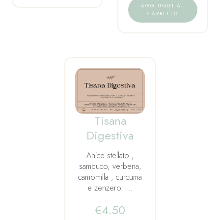
AGGIUNGI AL
CARRELLO
Tisana
Digestiva
Anice stellato ,
sambuco, verbena,
camomilla , curcuma
e zenzero. …
€
4.50