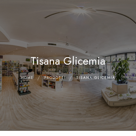
0
Home
Chi siamo
Il Laboratorio
Tisana Glicemia
Shop
Olii Essenziali
Contatti
HOME
PRODOTTI
TISANA GLICEMIA