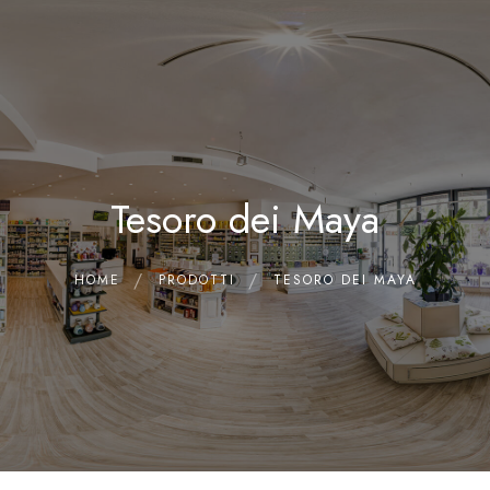
0
Home
Chi siamo
Il Laboratorio
Tesoro dei Maya
Shop
Olii Essenziali
Contatti
HOME
PRODOTTI
TESORO DEI MAYA