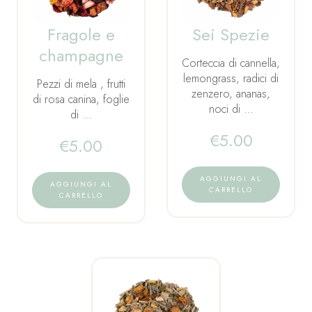
Fragole e
Sei Spezie
champagne
Corteccia di cannella,
lemongrass, radici di
Pezzi di mela , frutti
zenzero, ananas,
di rosa canina, foglie
noci di …
di …
€
5.00
€
5.00
AGGIUNGI AL
AGGIUNGI AL
CARRELLO
CARRELLO