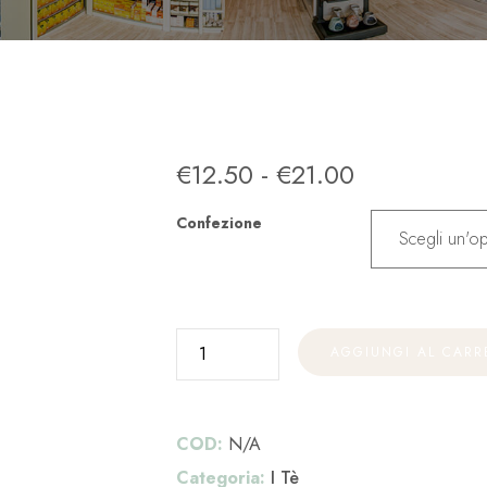
€
12.50
-
€
21.00
Confezione
AGGIUNGI AL CARR
COD:
N/A
Categoria:
I Tè