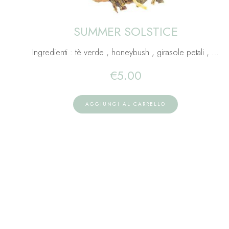
SUMMER SOLSTICE
Ingredienti : tè verde , honeybush , girasole petali , …
€
5.00
AGGIUNGI AL CARRELLO