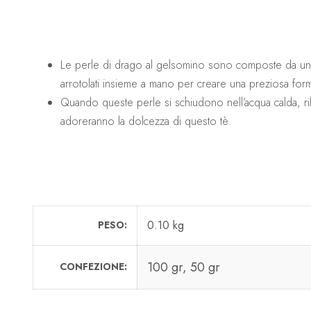
Le perle di drago al gelsomino sono composte da una fa
arrotolati insieme a mano per creare una preziosa form
Quando queste perle si schiudono nell’acqua calda, ril
adoreranno la dolcezza di questo tè.
0.10 kg
PESO
100 gr, 50 gr
CONFEZIONE