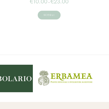
€
10.00
€
23.00
-
SCEGLI