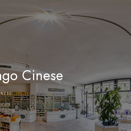
0
ago Cinese
INESE