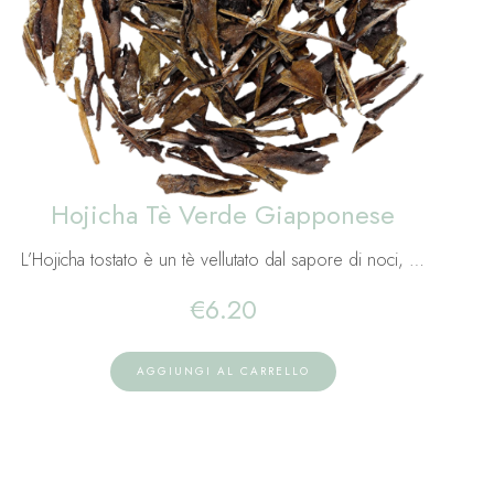
Hojicha Tè Verde Giapponese
L’Hojicha tostato è un tè vellutato dal sapore di noci, …
€
6.20
AGGIUNGI AL CARRELLO