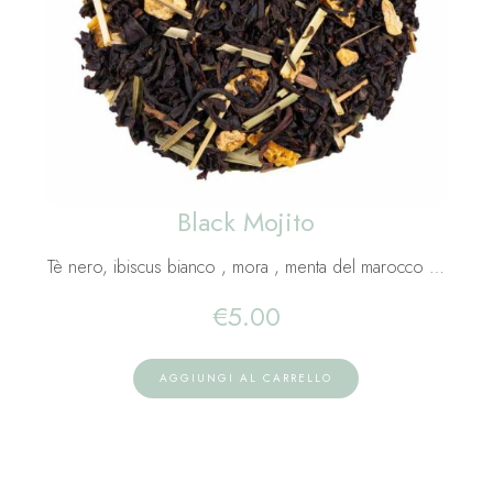
Black Mojito
Tè nero, ibiscus bianco , mora , menta del marocco …
€
5.00
AGGIUNGI AL CARRELLO