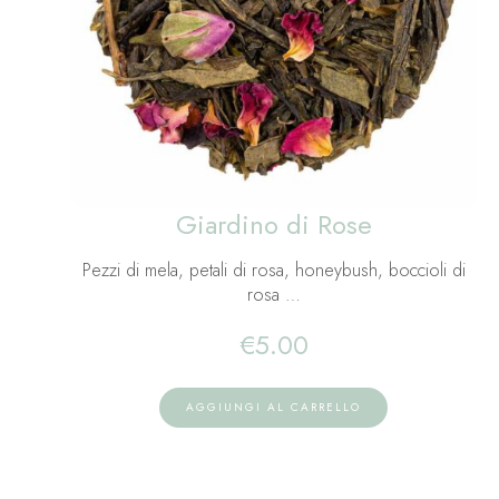
Giardino di Rose
Pezzi di mela, petali di rosa, honeybush, boccioli di
rosa …
€
5.00
AGGIUNGI AL CARRELLO