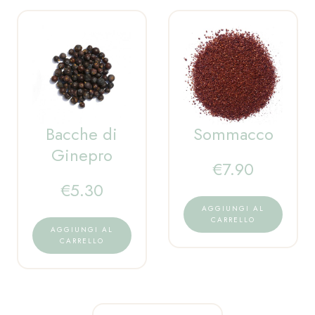
Bacche di
Sommacco
Ginepro
€
7.90
€
5.30
AGGIUNGI AL
CARRELLO
AGGIUNGI AL
CARRELLO