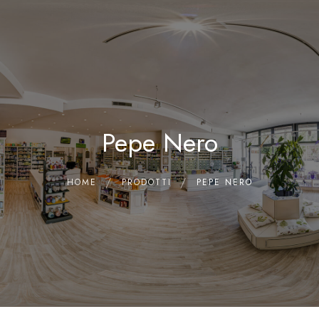
0
Home
Chi siamo
Il Laboratorio
Pepe Nero
Shop
Olii Essenziali
Contatti
HOME
PRODOTTI
PEPE NERO