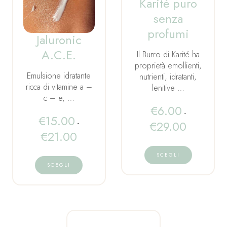
Karitè puro
senza
profumi
Jaluronic
A.C.E.
Il Burro di Karité ha
proprietà emollienti,
Emulsione idratante
nutrienti, idratanti,
ricca di vitamine a –
lenitive …
c – e, …
€
6.00
-
€
15.00
-
€
29.00
€
21.00
SCEGLI
SCEGLI