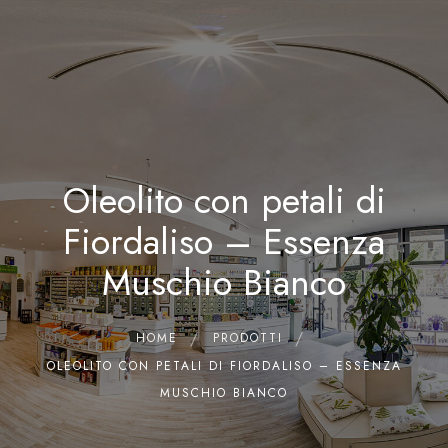
0
Home
Chi siamo
Il Laboratorio
Oleolito con petali di
Shop
Olii Essenziali
Fiordaliso – Essenza
Contatti
Muschio Bianco
HOME
PRODOTTI
OLEOLITO CON PETALI DI FIORDALISO – ESSENZA
MUSCHIO BIANCO