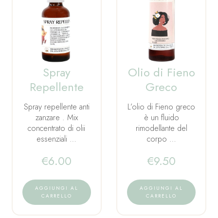
Spray
Olio di Fieno
Repellente
Greco
Spray repellente anti
L’olio di Fieno greco
zanzare . Mix
è un fluido
concentrato di olii
rimodellante del
essenziali …
corpo …
€
6.00
€
9.50
AGGIUNGI AL
AGGIUNGI AL
CARRELLO
CARRELLO