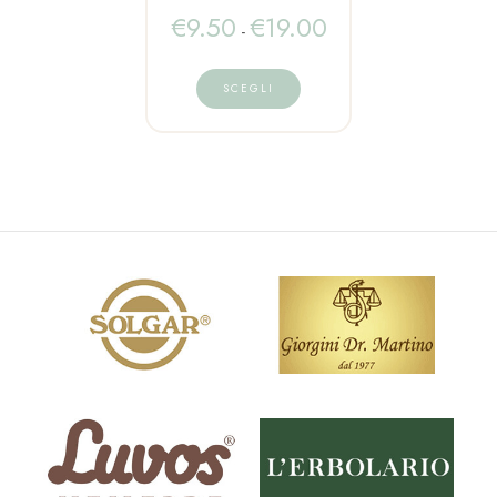
€
9.50
€
19.00
-
SCEGLI