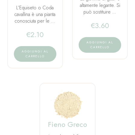
altamente legante. Si
L’Equiseto o Coda
può sostituire …
cavallina è una pianta
conosciuta per le …
€
3.60
€
2.10
AGGIUNGI AL
CARRELLO
AGGIUNGI AL
CARRELLO
Fieno Greco