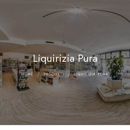
0
Home
Chi siamo
Il Laboratorio
Liquirizia Pura
Shop
Olii Essenziali
Contatti
HOME
PRODOTTI
LIQUIRIZIA PURA