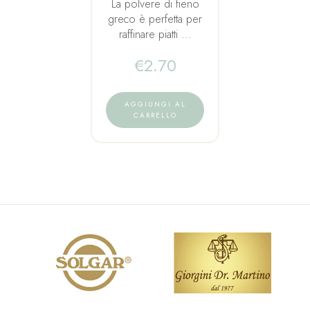
La polvere di fieno
greco è perfetta per
raffinare piatti …
€
2.70
AGGIUNGI AL
CARRELLO