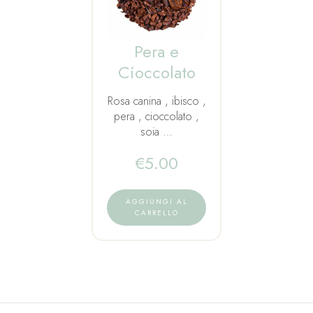
Pera e
Cioccolato
Rosa canina , ibisco ,
pera , cioccolato ,
soia …
€
5.00
AGGIUNGI AL
CARRELLO