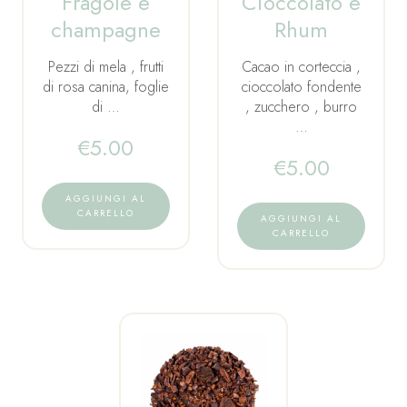
Fragole e
Cioccolato e
champagne
Rhum
Pezzi di mela , frutti
Cacao in corteccia ,
di rosa canina, foglie
cioccolato fondente
di …
, zucchero , burro
…
€
5.00
€
5.00
AGGIUNGI AL
CARRELLO
AGGIUNGI AL
CARRELLO