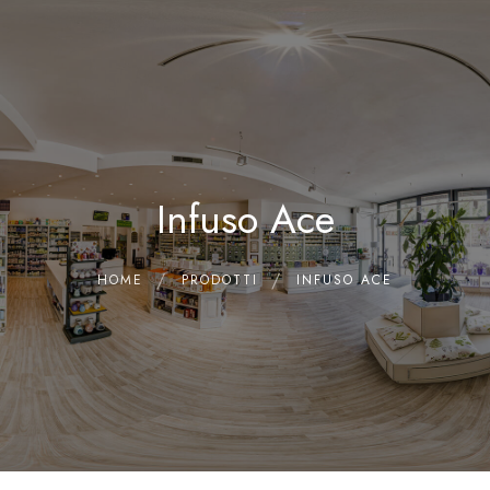
0
Home
Chi siamo
Il Laboratorio
Infuso Ace
Shop
Olii Essenziali
Contatti
HOME
PRODOTTI
INFUSO ACE