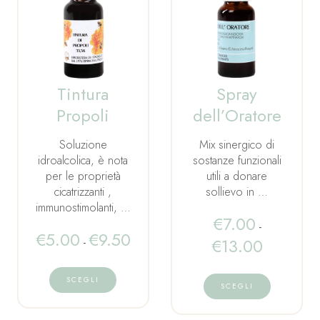
Tintura
Spray
Propoli
dell’Oratore
Soluzione
Mix sinergico di
idroalcolica, è nota
sostanze funzionali
per le proprietà
utili a donare
cicatrizzanti ,
sollievo in …
immunostimolanti, …
€
7.00
-
€
5.00
€
9.50
€
13.00
-
SCEGLI
SCEGLI