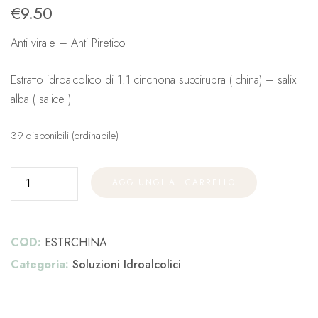
€
9.50
Anti virale – Anti Piretico
Estratto idroalcolico di 1:1 cinchona succirubra ( china) – salix
alba ( salice )
39 disponibili (ordinabile)
AGGIUNGI AL CARRELLO
COD:
ESTRCHINA
Categoria:
Soluzioni Idroalcolici