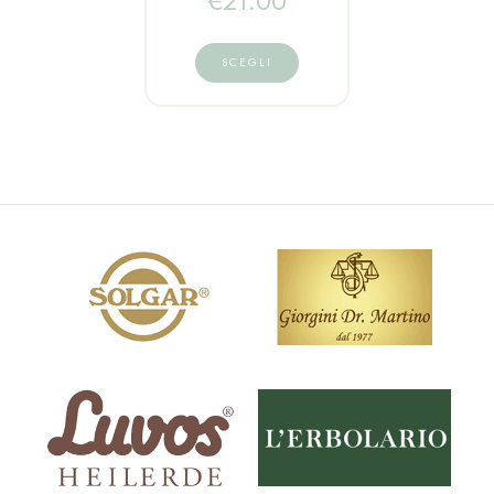
€
21.00
SCEGLI