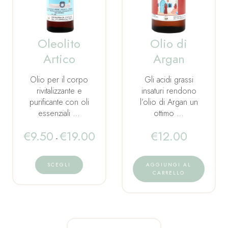
Oleolito
Olio di
Artico
Argan
Olio per il corpo
Gli acidi grassi
rivitalizzante e
insaturi rendono
purificante con oli
l’olio di Argan un
essenziali …
ottimo …
€
9.50
€
19.00
€
12.00
-
SCEGLI
AGGIUNGI AL
CARRELLO