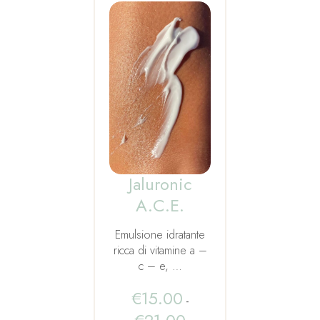
Jaluronic
A.C.E.
Emulsione idratante
ricca di vitamine a –
c – e, …
€
15.00
-