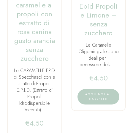
caramelle al
Epid Propoli
propoli con
e Limone –
estratto di
senza
rosa canina
zucchero
gusto arancia
Le Caramelle
senza
Oligomir gialle sono
zucchero
ideali per il
benessere della …
Le CARAMELLE EPID
€
4.50
di Specchiasol con e
stratto di Propoli
E.P.I.D. (Estratto di
AGGIUNGI AL
Propoli
CARRELLO
Idrodispersibile
Decerata) …
€
4.50