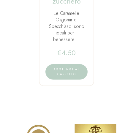
zucchero
Le Caramelle
Oligomir di
Specchiasol sono
ideali per il
benessere …
€
4.50
AGGIUNGI AL
CARRELLO