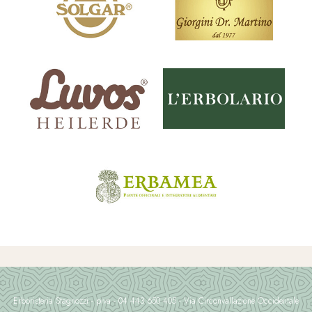
Erboristeria Stagnozzi - piva - 04 443 650 405 - Via Circonvallazione Occidentale