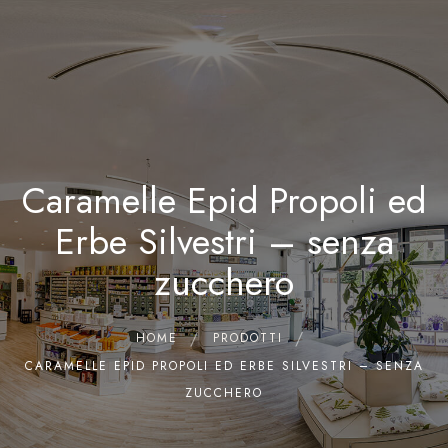
0
Home
Chi siamo
Il Laboratorio
Caramelle Epid Propoli ed
Shop
Olii Essenziali
Erbe Silvestri – senza
Contatti
zucchero
HOME
PRODOTTI
CARAMELLE EPID PROPOLI ED ERBE SILVESTRI – SENZA
ZUCCHERO