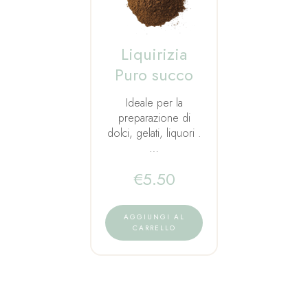
Liquirizia
Puro succo
Ideale per la
preparazione di
dolci, gelati, liquori .
…
€
5.50
AGGIUNGI AL
CARRELLO