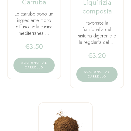
Carruba
Liquirizia
composta
Le carrube sono un
ingrediente molto
Favorisce la
diffuso nella cucina
funzionalità del
mediterranea …
sistema digerente e
la regolarità del …
€
3.50
€
3.20
AGGIUNGI AL
CARRELLO
AGGIUNGI AL
CARRELLO